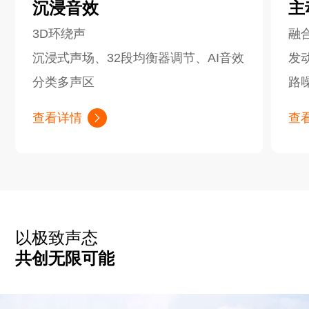
沉浸音效
主
3D环绕声
融合
沉浸式声场、32段均衡器调节、AI音效
发
分类多声区
路
查看详情
查
以极致声态
共创无限可能