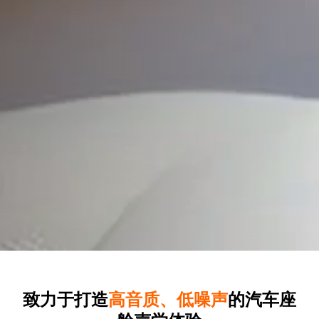
致力于打造
高
音
质
、
低
噪
声
的汽车座